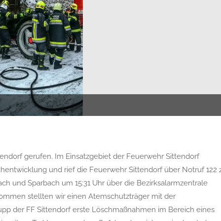
endorf gerufen. Im Einsatzgebiet der Feuerwehr Sittendorf
hentwicklung und rief die Feuerwehr Sittendorf über Notruf 122 
ch und Sparbach um 15:31 Uhr über die Bezirksalarmzentrale
ommen stellten wir einen Atemschutzträger mit der
pp der FF Sittendorf erste Löschmaßnahmen im Bereich eines