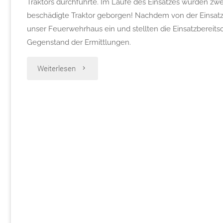
Traktors durchführte. Im Laufe des Einsatzes wurden zw
beschädigte Traktor geborgen! Nachdem von der Einsatzl
unser Feuerwehrhaus ein und stellten die Einsatzbereitsc
Gegenstand der Ermittlungen.
"Brandeinsatz
Weiterlesen
in
Sittendorf"