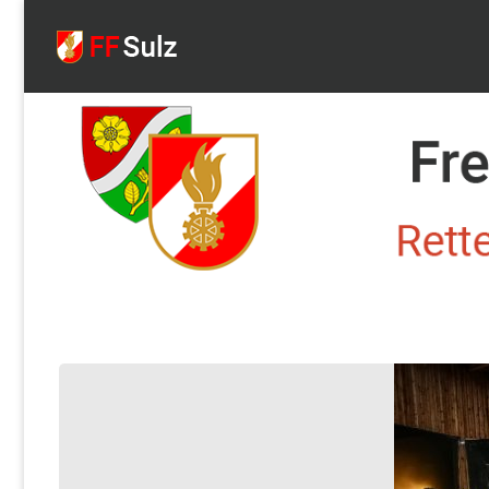
FF
Sulz