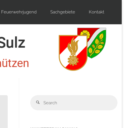
Feuerwehrjugend
Sachgebiete
Kontakt
Sear
Search
for: