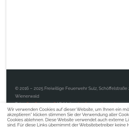
© 2016 – 2025 Freiwillige Feuerwehr Sulz, Schöffelstraße 
Wienerwald
Tel.:
0677 613 997 26
| E-Mail:
sulz@feuerwehr.gv.at
Wir verwenden Cookies auf dieser Website, um Ihnen ein mögl
akzeptieren” klicken stimmen Sie der Verwendung aller Cooki
Cookies ablehnen. Diese Website verwendet auch externe L
sind. Für diese Links übernimmt der Websitebetreiber keine 