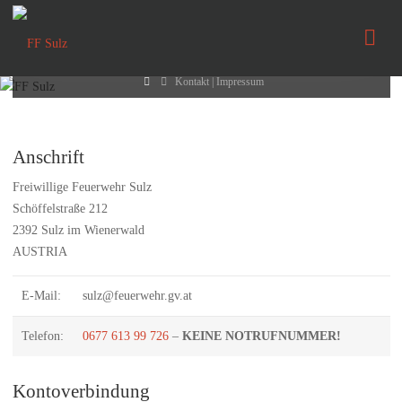
Kontakt | Impressum
FF
Sulz
Home
Kontakt | Impressum
Anschrift
Freiwillige Feuerwehr Sulz
Schöffelstraße 212
2392 Sulz im Wienerwald
AUSTRIA
E-Mail:
sulz@feuerwehr.gv.at
Telefon:
0677 613 99 726
–
KEINE NOTRUFNUMMER!
Kontoverbindung