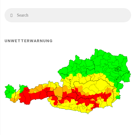
Se
Search
fo
UNWETTERWARNUNG