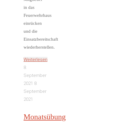
in das
Feuerwehrhaus
einrücken
und die
Einsatzbereitschaft
wiederherstellen.
Weiterlesen
"Fahrzeugbergung
8.
nach
September
Verkehrsunfall"
2021
8.
September
2021
Monatsübung