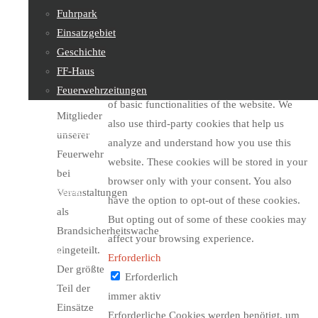
sowie 134
This website uses cookies to improve your
Fuhrpark
technischen
experience while you navigate through the
Einsatzgebiet
Einsätzen,
website. Out of these, the cookies that are
Geschichte
gerufen.
categorized as necessary are stored on your
FF-Haus
Zwei Mal
browser as they are essential for the working
Feuerwehrzeitungen
waren
of basic functionalities of the website. We
Mitglieder
also use third-party cookies that help us
Feuerwehrjugend
unserer
analyze and understand how you use this
Feuerwehr
website. These cookies will be stored in your
bei
browser only with your consent. You also
Sachgebiete
Veranstaltungen
have the option to opt-out of these cookies.
als
But opting out of some of these cookies may
Brandsicherheitswache
affect your browsing experience.
eingeteilt.
Kontakt
Erforderlich
Der größte
Erforderlich
Teil der
immer aktiv
Einsätze
Erforderliche Cookies werden benötigt, um