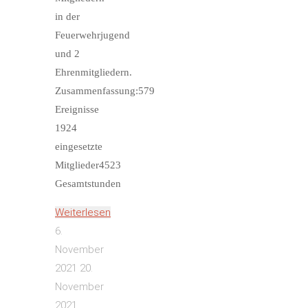
in der
Feuerwehrjugend
und 2
Ehrenmitgliedern.
Zusammenfassung:579
Ereignisse
1924
eingesetzte
Mitglieder4523
Gesamtstunden
Weiterlesen
"Jahresbericht
6.
2021"
November
2021
20.
November
2021