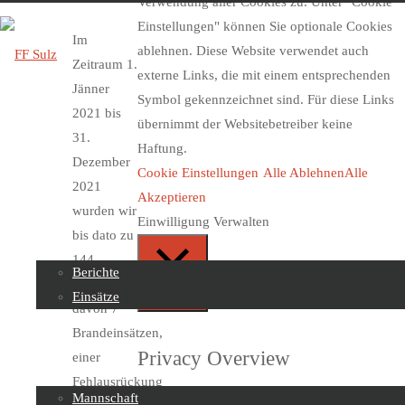
Verwendung aller Cookies zu. Unter "Cookie
Einstellungen" können Sie optionale Cookies
Im
ablehnen. Diese Website verwendet auch
Zeitraum 1.
externe Links, die mit einem entsprechenden
Jänner
Symbol gekennzeichnet sind. Für diese Links
FF
2021 bis
übernimmt der Websitebetreiber keine
Sulz
31.
Haftung.
Dezember
Cookie Einstellungen
Alle Ablehnen
Alle
2021
Skip
Akzeptieren
wurden wir
to
Beiträge
Einwilligung Verwalten
bis dato zu
content
144
Berichte
Einsätzen,
Einsätze
Schließen
davon 7
Brandeinsätzen,
Über uns
Privacy Overview
einer
Fehlausrückung
Mannschaft