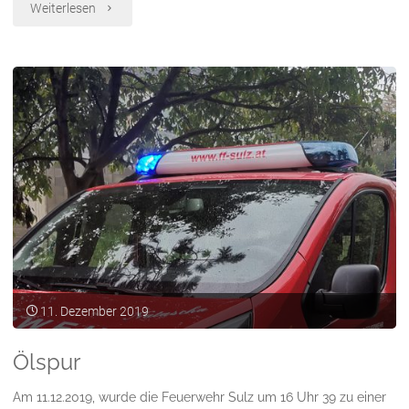
"Das
Weiterlesen
Jahr
2019
in
Zahlen!"
11. Dezember 2019
Ölspur
Am 11.12.2019, wurde die Feuerwehr Sulz um 16 Uhr 39 zu einer