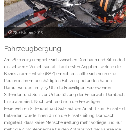
28. Oktober 2019
Fahrzeugbergung
Am 28.10.2019 ereignete sich zwischen Dornbach und Sittendorf
ein schwerer Verkehrsunfall. Laut ersten Angaben, welche die
Bezirksalarmzentrale (BAZ) erreichten, sollte sich noch eine
Person in Ihrem beschädigten Fahrzeug befunden haben.
Darauf wurden um 7:25 Uhr die Freiwilligen Feuerwehren
Sittendorf und Sulz zur Unterstützung der Feuerwehr Dornbach
hinzu alarmiert. Noch während sich die Freiwilligen
Feuerwehren Sittendorf und Sulz auf der Anfahrt zum Einsatzort
befanden, wurde Ihnen durch die Einsatzleitung Dornbach
mitgeteilt, dass keine Menschenrettung mehr vorliege und nur
mehr die Abschleppachse für den Abtransport der Fahrzeuge