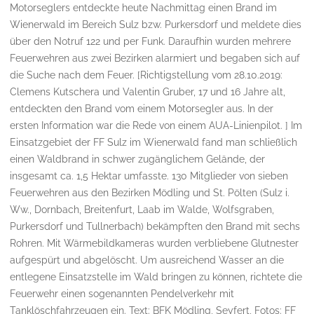
Motorseglers entdeckte heute Nachmittag einen Brand im
Wienerwald im Bereich Sulz bzw. Purkersdorf und meldete dies
über den Notruf 122 und per Funk. Daraufhin wurden mehrere
Feuerwehren aus zwei Bezirken alarmiert und begaben sich auf
die Suche nach dem Feuer. [Richtigstellung vom 28.10.2019:
Clemens Kutschera und Valentin Gruber, 17 und 16 Jahre alt,
entdeckten den Brand vom einem Motorsegler aus. In der
ersten Information war die Rede von einem AUA-Linienpilot. ] Im
Einsatzgebiet der FF Sulz im Wienerwald fand man schließlich
einen Waldbrand in schwer zugänglichem Gelände, der
insgesamt ca. 1,5 Hektar umfasste. 130 Mitglieder von sieben
Feuerwehren aus den Bezirken Mödling und St. Pölten (Sulz i.
Ww., Dornbach, Breitenfurt, Laab im Walde, Wolfsgraben,
Purkersdorf und Tullnerbach) bekämpften den Brand mit sechs
Rohren. Mit Wärmebildkameras wurden verbliebene Glutnester
aufgespürt und abgelöscht. Um ausreichend Wasser an die
entlegene Einsatzstelle im Wald bringen zu können, richtete die
Feuerwehr einen sogenannten Pendelverkehr mit
Tanklöschfahrzeugen ein. Text: BFK Mödling, Seyfert, Fotos: FF