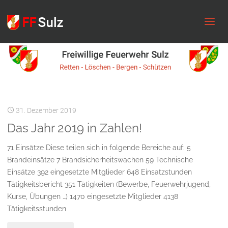
FF
Sulz
31. Dezember 2019
Das Jahr 2019 in Zahlen!
71 Einsätze Diese teilen sich in folgende Bereiche auf: 5
Brandeinsätze 7 Brandsicherheitswachen 59 Technische
Einsätze 392 eingesetzte Mitglieder 648 Einsatzstunden
Tätigkeitsbericht 351 Tätigkeiten (Bewerbe, Feuerwehrjugend,
Kurse, Übungen …) 1470 eingesetzte Mitglieder 4138
Tätigkeitsstunden