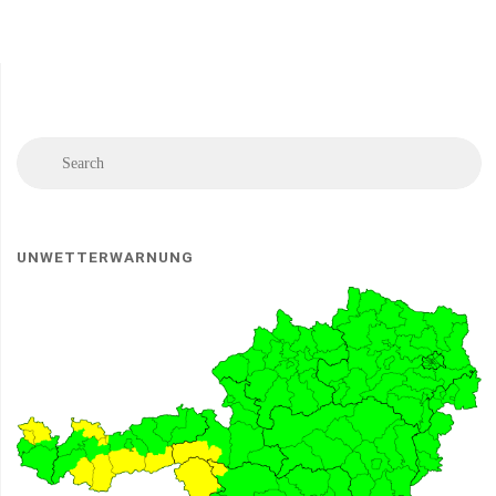
Se
Search
fo
UNWETTERWARNUNG