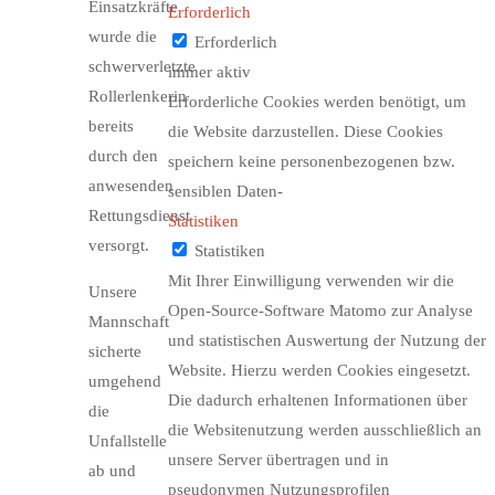
Einsatzkräfte
Erforderlich
wurde die
Erforderlich
schwerverletzte
immer aktiv
Rollerlenkerin
Erforderliche Cookies werden benötigt, um
bereits
die Website darzustellen. Diese Cookies
durch den
speichern keine personenbezogenen bzw.
anwesenden
sensiblen Daten-
Rettungsdienst
Statistiken
versorgt.
Statistiken
Mit Ihrer Einwilligung verwenden wir die
Unsere
Open-Source-Software Matomo zur Analyse
Mannschaft
und statistischen Auswertung der Nutzung der
sicherte
Website. Hierzu werden Cookies eingesetzt.
umgehend
Die dadurch erhaltenen Informationen über
die
die Websitenutzung werden ausschließlich an
Unfallstelle
unsere Server übertragen und in
ab und
pseudonymen Nutzungsprofilen