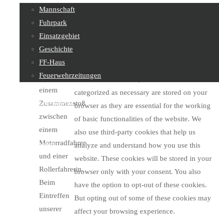
Mannschaft
Straßenkilometer
Privacy Overview
Fuhrpark
18,4 kam
Einsatzgebiet
es aus
Geschichte
bisher
This website uses cookies to improve your
FF-Haus
unbekannter
experience while you navigate through the
Feuerwehrzeitungen
Ursache zu
website. Out of these, the cookies that are
einem
categorized as necessary are stored on your
Feuerwehrjugend
Zusammenstoß
browser as they are essential for the working
zwischen
of basic functionalities of the website. We
einem
also use third-party cookies that help us
Motorradfahrer
Sachgebiete
analyze and understand how you use this
und einer
website. These cookies will be stored in your
Rollerfahrerin.
browser only with your consent. You also
Beim
have the option to opt-out of these cookies.
Kontakt
Eintreffen
But opting out of some of these cookies may
unserer
affect your browsing experience.