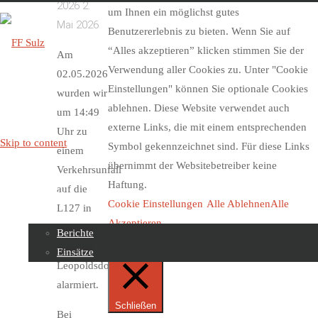
2026
2.
um Ihnen ein möglichst gutes
Mai 2026
Benutzererlebnis zu bieten. Wenn Sie auf
“Alles akzeptieren” klicken stimmen Sie der
Am
Verwendung aller Cookies zu. Unter "Cookie
02.05.2026
FF
Einstellungen" können Sie optionale Cookies
wurden wir
Sulz
ablehnen. Diese Website verwendet auch
um 14:49
externe Links, die mit einem entsprechenden
Uhr zu
Skip to content
Symbol gekennzeichnet sind. Für diese Links
einem
übernimmt der Websitebetreiber keine
Verkehrsunfall
Haftung.
auf die
Beiträge
Cookie Einstellungen
Alle Ablehnen
Alle
L127 in
Akzeptieren
Richtung
Berichte
Einwilligung Verwalten
Klausen-
Einsätze
Leopoldsdorf
alarmiert.
Über uns
Schließen
Bei