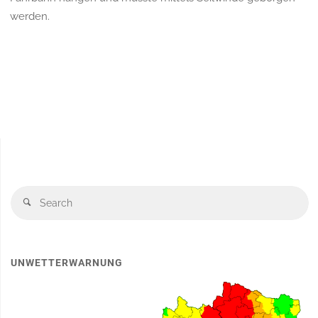
werden.
S
Search
fo
UNWETTERWARNUNG