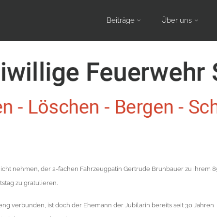
Skip
Beiträge
Über uns
to
content
nicht nehmen, der 2-fachen Fahrzeugpatin Gertrude Brunbauer zu ihrem 8
stag zu gratulieren.
z eng verbunden, ist doch der Ehemann der Jubilarin bereits seit 30 Jahren