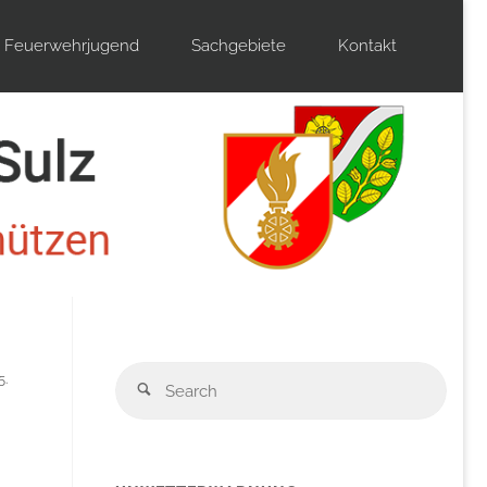
Feuerwehrjugend
Sachgebiete
Kontakt
Sear
5.
Search
for: