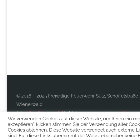
© 2016 – 2025 Freiwillige Feuerwehr Sulz, Schöffelstraße 
Wienerwald
Tel.:
0677 613 997 26
| E-Mail:
sulz@feuerwehr.gv.at
Wir verwenden Cookies auf dieser Website, um Ihnen ein mögl
akzeptieren” klicken stimmen Sie der Verwendung aller Cooki
Cookies ablehnen. Diese Website verwendet auch externe L
sind. Für diese Links übernimmt der Websitebetreiber keine 