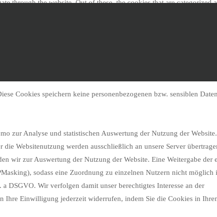
te through the website. Out of these, the cookies that are categorized a
ing of basic functionalities of the website. We also use third-party cooki
es will be stored in your browser only with your consent. You also have
ookies may affect your browsing experience.
 Diese Cookies speichern keine personenbezogenen bzw. sensiblen Date
mo zur Analyse und statistischen Auswertung der Nutzung der Website.
r die Websitenutzung werden ausschließlich an unsere Server übertrage
 wir zur Auswertung der Nutzung der Website. Eine Weitergabe der e
IPMasking), sodass eine Zuordnung zu einzelnen Nutzern nicht möglich i
it. a DSGVO. Wir verfolgen damit unser berechtigtes Interesse an der
 Ihre Einwilligung jederzeit widerrufen, indem Sie die Cookies in Ihr