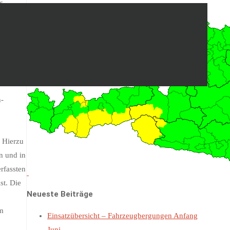
s
es that
 the
n-
 Hierzu
n und in
rfassten
st. Die
Neueste Beiträge
em
Einsatzübersicht – Fahrzeugbergungen Anfang
Juni