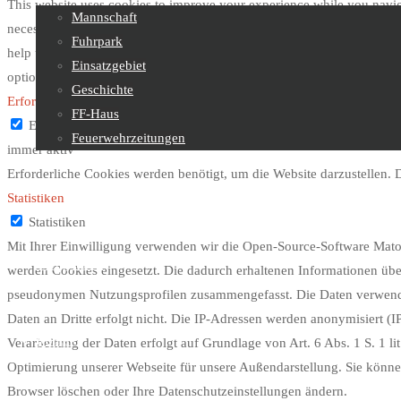
This website uses cookies to improve your experience while you naviga
Mannschaft
necessary are stored on your browser as they are essential for the work
Fuhrpark
help us analyze and understand how you use this website. These cooki
Einsatzgebiet
option to opt-out of these cookies. But opting out of some of these c
Geschichte
Erforderlich
FF-Haus
Erforderlich
Feuerwehrzeitungen
immer aktiv
Erforderliche Cookies werden benötigt, um die Website darzustellen.
Feuerwehrjugend
Statistiken
Statistiken
Mit Ihrer Einwilligung verwenden wir die Open-Source-Software Mato
Sachgebiete
werden Cookies eingesetzt. Die dadurch erhaltenen Informationen übe
pseudonymen Nutzungsprofilen zusammengefasst. Die Daten verwenden
Daten an Dritte erfolgt nicht. Die IP-Adressen werden anonymisiert (
Kontakt
Verarbeitung der Daten erfolgt auf Grundlage von Art. 6 Abs. 1 S. 1 l
Optimierung unserer Webseite für unsere Außendarstellung. Sie können
Browser löschen oder Ihre Datenschutzeinstellungen ändern.