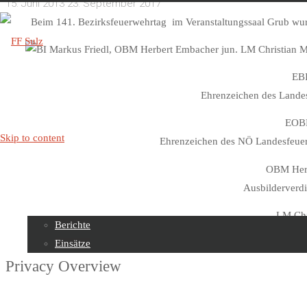
15. Juni 2013
23. September 2017
Beim 141. Bezirksfeuerwehrtag
im Veranstaltungssaal Grub wu
EBI
FF
Ehrenzeichen des Landes
Sulz
EOBR
Skip to content
Ehrenzeichen des NÖ Landesfeuer
OBM Herb
Beiträge
Ausbilderverd
LM Chr
Berichte
Ausbilderverd
Einsätze
Privacy Overview
Über uns