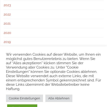
2023
2022
2021
2020
2019
2018
Wir verwenden Cookies auf dieser Website, um Ihnen ein
möglichst gutes Benutzererlebnis zu bieten. Wenn Sie
2017
auf “Alles akzeptieren” klicken stimmen Sie der
Verwendung aller Cookies zu. Unter "Cookie
Einstellungen" können Sie optionale Cookies ablehnen.
Diese Website verwendet auch externe Links, die mit
einem entsprechenden Symbol gekennzeichnet sind. Für
diese Links übernimmt der Websitebetreiber keine
Haftung.
© 2016 – 2025 Freiwillige Feuerwehr Sulz, Schöffelstraße 212,
Cookie Einstellungen
Alle Ablehnen
2392 Sulz im Wienerwald
Tel.:
0677 613 997 26
| E-Mail:
sulz@feuerwehr.gv.at