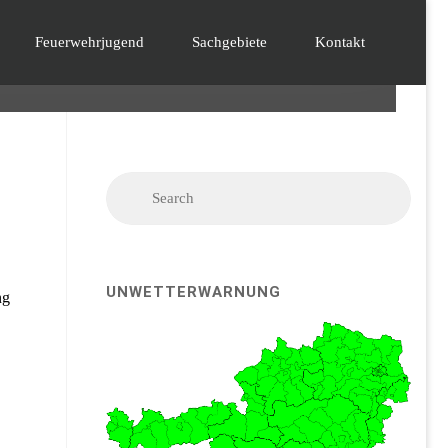
Feuerwehrjugend
Sachgebiete
Kontakt
Searc
Search
for:
UNWETTERWARNUNG
ng