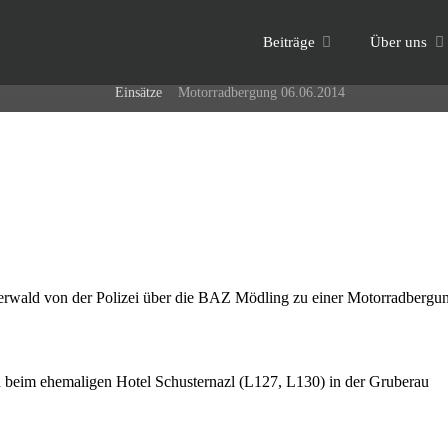
Skip
6. Juni 2014
Beiträge
Über uns
to
Home
Einsätze
Motorradbergung 06.06.2014
content
erwald von der Polizei über die BAZ Mödling zu einer Motorradbergu
beim ehemaligen Hotel Schusternazl (L127, L130) in der Gruberau