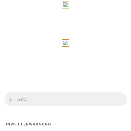
Se
Search
fo
UNWETTERWARNUNG