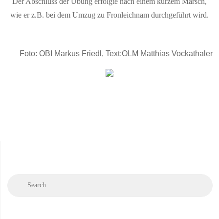
Der Abschluss der Übung erfolgte nach einem kurzem Marsch,
wie er z.B. bei dem Umzug zu Fronleichnam durchgeführt wird.
Foto: OBI Markus Friedl, Text:OLM Matthias Vockathaler
Se
Search
fo