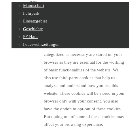
statt.
Mannschaft
Privacy Overview
Fuhrpark
Einsatzgebiet
Geschichte
This website uses cookies to improve your
FF-Haus
experience while you navigate through the
Feuerwehrzeitungen
website. Out of these, the cookies that are
categorized as necessary are stored on your
Feuerwehrjugend
browser as they are essential for the working
of basic functionalities of the website. We
also use third-party cookies that help us
Sachgebiete
analyze and understand how you use this
website. These cookies will be stored in your
browser only with your consent. You also
have the option to opt-out of these cookies.
Kontakt
But opting out of some of these cookies may
affect your browsing experience.