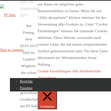
2015
23.
um Ihnen ein möglichst gutes
September
Benutzererlebnis zu bieten. Wenn Sie auf
2017
“Alles akzeptieren” klicken stimmen Sie der
Verwendung aller Cookies zu. Unter "Cookie
Am
FF
Einstellungen" können Sie optionale Cookies
Freitag,
Sulz
ablehnen. Diese Website verwendet auch
dem
externe Links, die mit einem entsprechenden
20.03.2015
Skip to content
Symbol gekennzeichnet sind. Für diese Links
fand im
übernimmt der Websitebetreiber keine
Gasthof
Haftung.
Wöglerin
Beiträge
Cookie Einstellungen
Alle Ablehnen
Alle
das schon
Akzeptieren
zur
Berichte
Einwilligung Verwalten
Tradition
Einsätze
gewordene
Gesellschaftsschnapsen
Über uns
der FF Sulz
Schließen