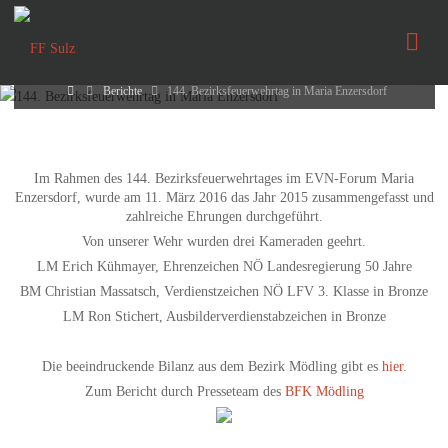
Enzersdorf
FF
Sulz
14. März 2016
Home
Berichte
144. Bezirksfeuerwehrtag in Maria Enzersdorf
Im Rahmen des 144. Bezirksfeuerwehrtages im EVN-Forum Maria
Enzersdorf, wurde am 11. März 2016 das Jahr 2015 zusammengefasst und
zahlreiche Ehrungen durchgeführt.
Von unserer Wehr wurden drei Kameraden geehrt.
LM Erich Kühmayer, Ehrenzeichen NÖ Landesregierung 50 Jahre
BM Christian Massatsch, Verdienstzeichen NÖ LFV 3. Klasse in Bronze
LM Ron Stichert, Ausbilderverdienstabzeichen in Bronze
Die beeindruckende Bilanz aus dem Bezirk Mödling gibt es
hier
.
Zum Bericht durch Presseteam des
BFK Mödling