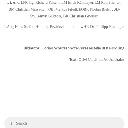
v. l. n. r
.: LFR Ing. Richard Feischl
, LM Erich Kühmayer, LM Ron Stichert,
BM Christian Massatsch, OBI Markus Friedl, EOBR Florian Breis,
LBD-
Stv. Armin Blutsch
, BR Christian Giwiser,
LAbg Hans Stefan Hintner,
Bezirkshauptmann wHR Dr. Philipp Enzinger
Bildautor: Florian Schützenhofer/Pressestelle BFK Mödlling
Text: OLM Matthias Vockathaler
Se
Search
fo