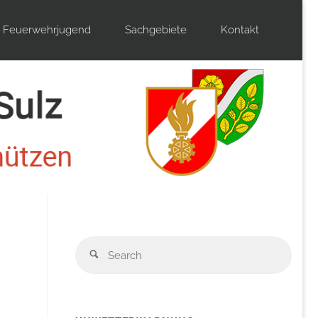
Feuerwehrjugend
Sachgebiete
Kontakt
Sear
n
Search
for: