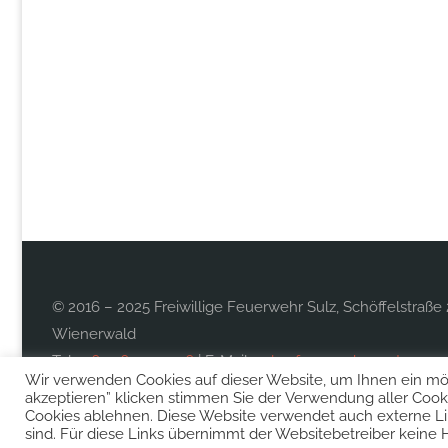
© 2016 – 2025 Freiwillige Feuerwehr Sulz, Schöffelstraße 
Wienerwald
Tel.:
0677 613 997 26
| E-Mail:
sulz@feuerwehr.gv.at
Wir verwenden Cookies auf dieser Website, um Ihnen ein mögl
akzeptieren” klicken stimmen Sie der Verwendung aller Cooki
Cookies ablehnen. Diese Website verwendet auch externe L
sind. Für diese Links übernimmt der Websitebetreiber keine 