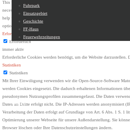
This website uses cookies to improve your experience while you naviga
Fuhrpark
necessary are stored on your browser as they are essential for the work
Einsatzgebiet
help us analyze and understand how you use this website. These cooki
Geschichte
option to opt-out of these cookies. But opting out of some of these c
FF-Haus
Erforderlich
Feuerwehrzeitungen
Erforderlich
immer aktiv
Feuerwehrjugend
Erforderliche Cookies werden benötigt, um die Website darzustellen.
Statistiken
Statistiken
Sachgebiete
Mit Ihrer Einwilligung verwenden wir die Open-Source-Software Mato
werden Cookies eingesetzt. Die dadurch erhaltenen Informationen übe
pseudonymen Nutzungsprofilen zusammengefasst. Die Daten verwenden
Kontakt
Daten an Dritte erfolgt nicht. Die IP-Adressen werden anonymisiert (
Verarbeitung der Daten erfolgt auf Grundlage von Art. 6 Abs. 1 S. 1 l
Optimierung unserer Webseite für unsere Außendarstellung. Sie können
Browser löschen oder Ihre Datenschutzeinstellungen ändern.