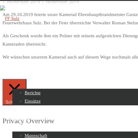
1. November 2019
1. November 2019
Am 29.10.2019 feierte unser Kamerad Ehrenhauptbrandmeister Gusta
Feuerwehrhaus Sulz. Bei der Feier überreichte Verwalter Roman Stelz
Als Geschenk wurde ihm ein Polster mit seinem aufgestickten Dienstg
FF
Kameraden überreicht.
Sulz
Wir wünschen unserem Kamerad auch auf diesem Wege nochmals alles
Skip
to
Beiträge
content
Berichte
Einsätze
Schließen
Über uns
Privacy Overview
Mannschaft