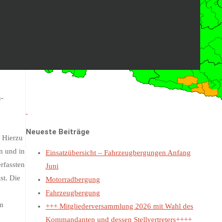
s
es that
 the
n-
Neueste Beiträge
 Hierzu
n und in
Einsatzübersicht – Fahrzeugbergungen Anfang
rfassten
Juni
st. Die
Motorradbergung
Fahrzeugbergung
em
+++ Mitgliederversammlung 2026 mit Wahl des
Kommandanten und dessen Stellvertreters++++