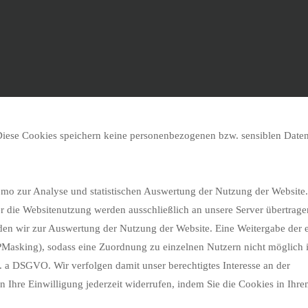
te through the website. Out of these, the cookies that are categorized a
ing of basic functionalities of the website. We also use third-party cooki
es will be stored in your browser only with your consent. You also have
ookies may affect your browsing experience.
 Diese Cookies speichern keine personenbezogenen bzw. sensiblen Date
mo zur Analyse und statistischen Auswertung der Nutzung der Website.
r die Websitenutzung werden ausschließlich an unsere Server übertrage
 wir zur Auswertung der Nutzung der Website. Eine Weitergabe der e
IPMasking), sodass eine Zuordnung zu einzelnen Nutzern nicht möglich i
it. a DSGVO. Wir verfolgen damit unser berechtigtes Interesse an der
 Ihre Einwilligung jederzeit widerrufen, indem Sie die Cookies in Ihr