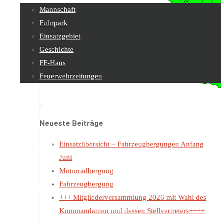
Mannschaft
Fuhrpark
Einsatzgebiet
Geschichte
FF-Haus
Feuerwehrzeitungen
Feuerwehrjugend
Neueste Beiträge
Einsatzübersicht – Fahrzeugbergungen Anfang
Sachgebiete
Juni
Motorradbergung
Fahrzeugbergung
Kontakt
+++ Mitgliederversammlung 2026 mit Wahl des
Kommandanten und dessen Stellvertreters++++