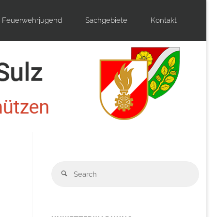
Feuerwehrjugend
Sachgebiete
Kontakt
Sear
Search
for: