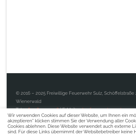
© 2016 – 2025 Freiwillige Feuerwehr Sulz, Schöffelstraße 
Wienerwald
Tel.:
0677 613 997 26
| E-Mail:
sulz@feuerwehr.gv.at
Wir verwenden Cookies auf dieser Website, um Ihnen ein mögl
akzeptieren” klicken stimmen Sie der Verwendung aller Cooki
Cookies ablehnen. Diese Website verwendet auch externe L
sind. Für diese Links übernimmt der Websitebetreiber keine 