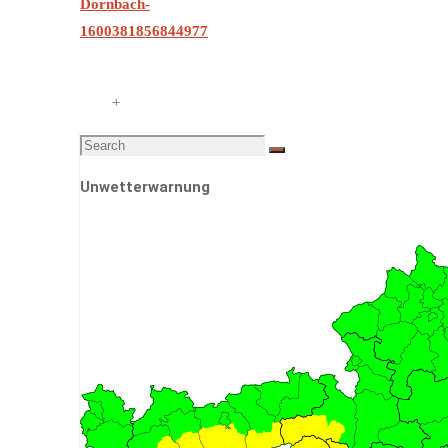
Dornbach-
1600381856844977
+
Search
Search
for:
Unwetterwarnung