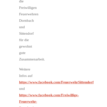
die
Freiwilligen
Feuerwehren
Dornbach
und
Sittendorf
für die
gewohnt
gute
Zusammenarbeit.
Weitere
Infos auf
https://www.facebook.com/FeuerwehrSittendorf
und
https://www.facebook.com/Freiwillige-
Feuerwehr-