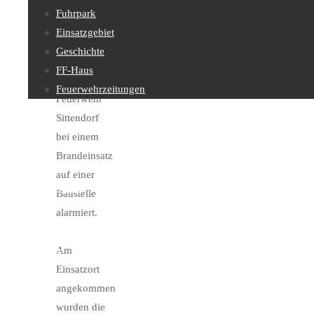
um 03:16
Fuhrpark
Uhr zur
Einsatzgebiet
Unterstützung
Geschichte
der
FF-Haus
Freiwilligen
Feuerwehrzeitungen
Feuerwehr
Sittendorf
Feuerwehrjugend
bei einem
Brandeinsatz
auf einer
Sachgebiete
Baustelle
alarmiert.
Kontakt
Am
Einsatzort
angekommen
wurden die