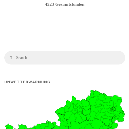
4523 Gesamtstunden
Se
Search
fo
UNWETTERWARNUNG