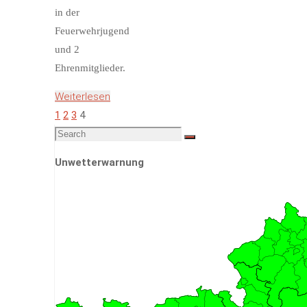
in der
Feuerwehrjugend
und 2
Ehrenmitglieder.
Weiterlesen
"Jahresbericht
1
2
3
4
Seitennummerierung
2020"
Search
Search
for:
der
Unwetterwarnung
Beiträge