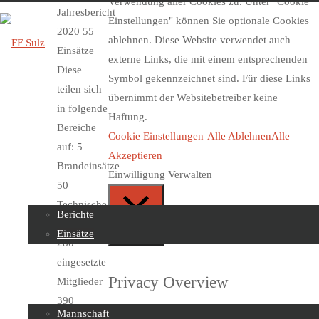
Verwendung aller Cookies zu. Unter "Cookie
Jahresbericht
Einstellungen" können Sie optionale Cookies
2020 55
ablehnen. Diese Website verwendet auch
Einsätze
externe Links, die mit einem entsprechenden
Diese
Symbol gekennzeichnet sind. Für diese Links
FF
teilen sich
übernimmt der Websitebetreiber keine
Sulz
in folgende
Haftung.
Bereiche
Cookie Einstellungen
Alle Ablehnen
Alle
auf: 5
Skip
Akzeptieren
Brandeinsätze
to
Beiträge
Einwilligung Verwalten
50
content
Technische
Berichte
Einsätze
Einsätze
Schließen
280
eingesetzte
Über uns
Privacy Overview
Mitglieder
390
Mannschaft