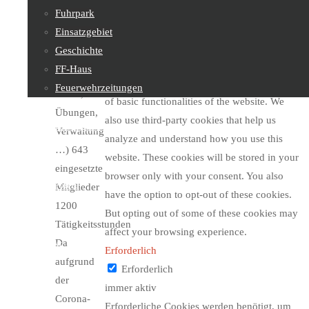
Einsatzstunden
This website uses cookies to improve your
Fuhrpark
—————————————————————————
experience while you navigate through the
Einsatzgebiet
250
website. Out of these, the cookies that are
Geschichte
Tätigkeiten
categorized as necessary are stored on your
FF-Haus
(Feuerwehrjugend,
browser as they are essential for the working
Feuerwehrzeitungen
Kurse,
of basic functionalities of the website. We
Übungen,
also use third-party cookies that help us
Feuerwehrjugend
Verwaltung
analyze and understand how you use this
…) 643
website. These cookies will be stored in your
eingesetzte
browser only with your consent. You also
Sachgebiete
Mitglieder
have the option to opt-out of these cookies.
1200
But opting out of some of these cookies may
Tätigkeitsstunden
affect your browsing experience.
Da
Kontakt
Erforderlich
aufgrund
Erforderlich
der
immer aktiv
Corona-
Erforderliche Cookies werden benötigt, um