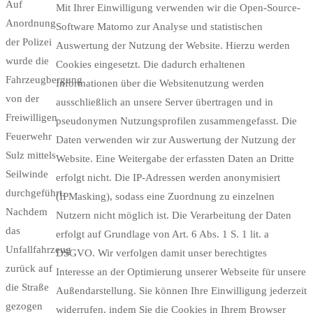
Auf
Mit Ihrer Einwilligung verwenden wir die Open-Source-
Anordnung
Software Matomo zur Analyse und statistischen
der Polizei
Auswertung der Nutzung der Website. Hierzu werden
wurde die
Cookies eingesetzt. Die dadurch erhaltenen
Fahrzeugbergung
Informationen über die Websitenutzung werden
von der
ausschließlich an unsere Server übertragen und in
Freiwilligen
pseudonymen Nutzungsprofilen zusammengefasst. Die
Feuerwehr
Daten verwenden wir zur Auswertung der Nutzung der
Sulz mittels
Website. Eine Weitergabe der erfassten Daten an Dritte
Seilwinde
erfolgt nicht. Die IP-Adressen werden anonymisiert
durchgeführt.
(IPMasking), sodass eine Zuordnung zu einzelnen
Nachdem
Nutzern nicht möglich ist. Die Verarbeitung der Daten
das
erfolgt auf Grundlage von Art. 6 Abs. 1 S. 1 lit. a
Unfallfahrzeug
DSGVO. Wir verfolgen damit unser berechtigtes
zurück auf
Interesse an der Optimierung unserer Webseite für unsere
die Straße
Außendarstellung. Sie können Ihre Einwilligung jederzeit
gezogen
widerrufen, indem Sie die Cookies in Ihrem Browser