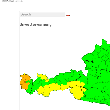
durchgeführt.
Search
Search
for:
Unwetterwarnung