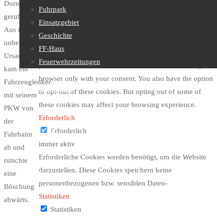
Dornbach
Fuhrpark
cookies that are categorized as necessary are stored on
gerufen.
Einsatzgebiet
your browser as they are essential for the working of
Aus uns
Geschichte
basic functionalities of the website. We also use third-
unbekannter
FF-Haus
party cookies that help us analyze and understand how
Ursache
Feuerwehrzeitungen
you use this website. These cookies will be stored in your
kam ein
browser only with your consent. You also have the option
Fahrzeuglenker
Feuerwehrjugend
to opt-out of these cookies. But opting out of some of
mit seinem
these cookies may affect your browsing experience.
PKW von
Erforderlich
der
Sachgebiete
Erforderlich
Fahrbahn
immer aktiv
ab und
Erforderliche Cookies werden benötigt, um die Website
rutschte
darzustellen. Diese Cookies speichern keine
Kontakt
eine
personenbezogenen bzw. sensiblen Daten-
Böschung
Statistiken
abwärts.
Statistiken