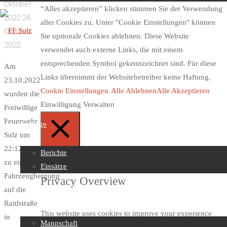
Oktober
“Alles akzeptieren” klicken stimmen Sie der Verwendung
2022
24.
aller Cookies zu. Unter "Cookie Einstellungen" können
Oktober
Sie optionale Cookies ablehnen. Diese Website
2022
verwendet auch externe Links, die mit einem
FF
entsprechenden Symbol gekennzeichnet sind. Für diese
Am
Sulz
Links übernimmt der Websitebetreiber keine Haftung.
23.10.2022
Cookie Einstellungen
Alle Ablehnen
Alle Akzeptieren
wurden die
Einwilligung Verwalten
Freiwillige
Skip
Feuerwehr
to
Beiträge
Sulz um
content
22:12 Uhr
Schließen
Berichte
zu einer
Einsätze
Fahrzeugbergung
Privacy Overview
auf die
Über uns
Raitlstraße
This website uses cookies to improve your experience
in
Mannschaft
while you navigate through the website. Out of these, the