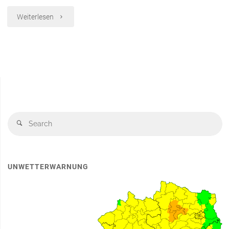
"Atemschutzausbildung
Weiterlesen
Stufe
3"
S
Search
fo
UNWETTERWARNUNG