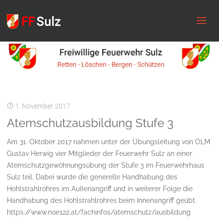
FF
Sulz
1. November 2017
Atemschutzausbildung Stufe 3
Am 31. Oktober 2017 nahmen unter der Übungsleitung von OLM
Gustav Herwig vier Mitglieder der Feuerwehr Sulz an einer
Atemschutzgewöhnungsübung der Stufe 3 im Feuerwehrhaus
Sulz teil. Dabei wurde die generelle Handhabung des
Hohlstrahlrohres im Außenangriff und in weiterer Folge die
Handhabung des Hohlstrahlrohres beim Innenangriff geübt.
https://www.noe122.at/fachinfos/atemschutz/ausbildung