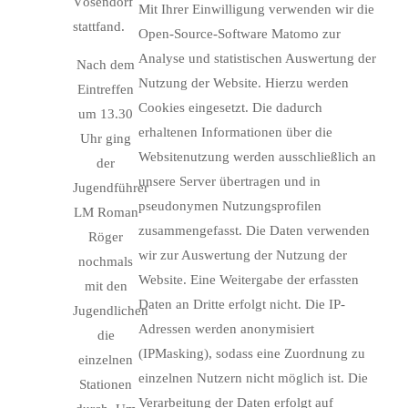
Vösendorf
Mit Ihrer Einwilligung verwenden wir die
stattfand.
Open-Source-Software Matomo zur
Analyse und statistischen Auswertung der
Nach dem
Nutzung der Website. Hierzu werden
Eintreffen
Cookies eingesetzt. Die dadurch
um 13.30
erhaltenen Informationen über die
Uhr ging
Websitenutzung werden ausschließlich an
der
unsere Server übertragen und in
Jugendführer
pseudonymen Nutzungsprofilen
LM Roman
zusammengefasst. Die Daten verwenden
Röger
wir zur Auswertung der Nutzung der
nochmals
Website. Eine Weitergabe der erfassten
mit den
Daten an Dritte erfolgt nicht. Die IP-
Jugendlichen
Adressen werden anonymisiert
die
(IPMasking), sodass eine Zuordnung zu
einzelnen
einzelnen Nutzern nicht möglich ist. Die
Stationen
Verarbeitung der Daten erfolgt auf