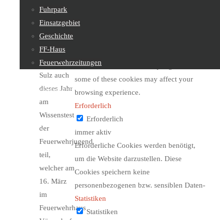
2017
Fuhrpark
that help us analyze and understand how
Wie jedes
Einsatzgebiet
you use this website. These cookies will
Jahr nahm
Geschichte
be stored in your browser only with your
die
FF-Haus
consent. You also have the option to opt-
Feuerwehrjugend
Feuerwehrzeitungen
out of these cookies. But opting out of
Sulz auch
some of these cookies may affect your
dieses Jahr
Feuerwehrjugend
browsing experience.
am
Erforderlich
Wissenstest
Erforderlich
der
Sachgebiete
immer aktiv
Feuerwehrjugend
Erforderliche Cookies werden benötigt,
teil,
um die Website darzustellen. Diese
welcher am
Cookies speichern keine
Kontakt
16. März
personenbezogenen bzw. sensiblen Daten-
im
Statistiken
Feuerwehrhaus
Statistiken