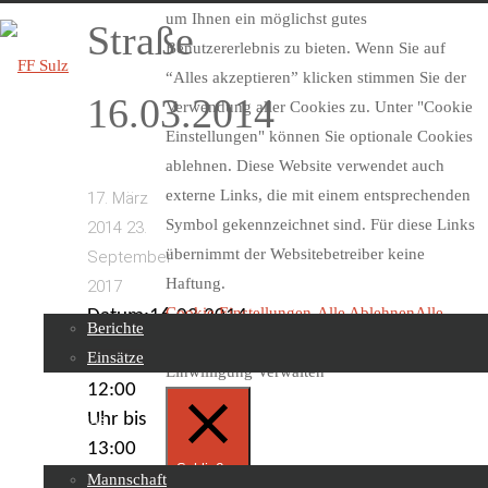
um Ihnen ein möglichst gutes
Straße
Benutzererlebnis zu bieten. Wenn Sie auf
“Alles akzeptieren” klicken stimmen Sie der
16.03.2014
Verwendung aller Cookies zu. Unter "Cookie
FF
Einstellungen" können Sie optionale Cookies
Sulz
ablehnen. Diese Website verwendet auch
externe Links, die mit einem entsprechenden
17. März
Symbol gekennzeichnet sind. Für diese Links
2014
23.
Skip
übernimmt der Websitebetreiber keine
September
to
Beiträge
Haftung.
2017
content
Cookie Einstellungen
Alle Ablehnen
Alle
Datum:16.03.2014
Berichte
Akzeptieren
Einsätze
Uhrzeit:
Einwilligung Verwalten
12:00
Uhr bis
Über uns
13:00
Schließen
Uhr
Mannschaft