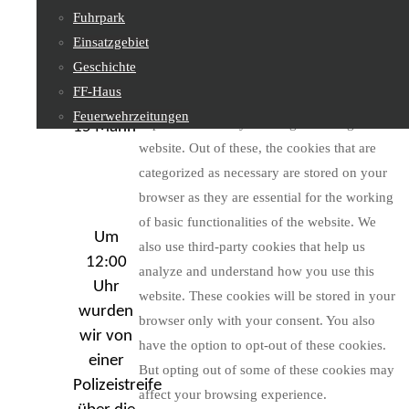
Fuhrpark
Fahrzeuge:
Privacy Overview
Einsatzgebiet
RLF-A,
Geschichte
LF-
FF-Haus
This website uses cookies to improve your
A, Mannschaft:
Feuerwehrzeitungen
experience while you navigate through the
15 Mann
website. Out of these, the cookies that are
Feuerwehrjugend
categorized as necessary are stored on your
browser as they are essential for the working
of basic functionalities of the website. We
Um
Sachgebiete
also use third-party cookies that help us
12:00
analyze and understand how you use this
Uhr
website. These cookies will be stored in your
wurden
browser only with your consent. You also
Kontakt
wir von
have the option to opt-out of these cookies.
einer
But opting out of some of these cookies may
Polizeistreife
affect your browsing experience.