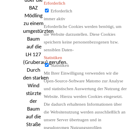
über die
Erforderlich
BAZ
Erforderlich
Mödling
immer aktiv
zu einem
Erforderliche Cookies werden benötigt, um
umgestürzten
die Website darzustellen. Diese Cookies
Baum
speichern keine personenbezogenen bzw.
auf die
sensiblen Daten-
LH 127
Statistiken
(Gruberau) gerufen.
Statistiken
Durch
Mit Ihrer Einwilligung verwenden wir die
den
s
tarken
Open-Source-Software Matomo zur Analyse
Wind
und statistischen Auswertung der Nutzung der
stürzte
Website. Hierzu werden Cookies eingesetzt.
der
Die dadurch erhaltenen Informationen über
Baum
die Websitenutzung werden ausschließlich an
auf die
unsere Server übertragen und in
Straße
pseudonymen Nutzungsprofilen