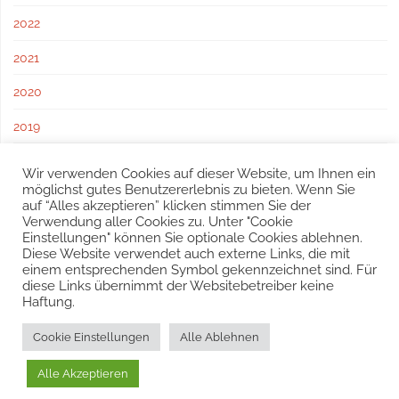
2022
2021
2020
2019
2018
Wir verwenden Cookies auf dieser Website, um Ihnen ein
möglichst gutes Benutzererlebnis zu bieten. Wenn Sie
2017
auf “Alles akzeptieren” klicken stimmen Sie der
Verwendung aller Cookies zu. Unter "Cookie
Einstellungen" können Sie optionale Cookies ablehnen.
Diese Website verwendet auch externe Links, die mit
einem entsprechenden Symbol gekennzeichnet sind. Für
diese Links übernimmt der Websitebetreiber keine
Haftung.
© 2016 – 2025 Freiwillige Feuerwehr Sulz, Schöffelstraße 212,
Cookie Einstellungen
Alle Ablehnen
2392 Sulz im Wienerwald
Tel.:
0677 613 997 26
| E-Mail:
sulz@feuerwehr.gv.at
Alle Akzeptieren