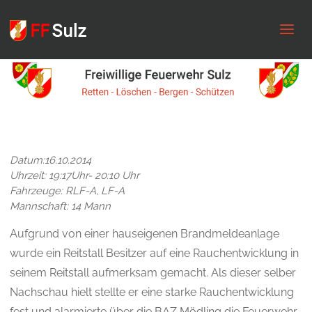
FF
Sulz
Datum:16.10.2014
Uhrzeit: 19:17Uhr- 20:10 Uhr
Fahrzeuge: RLF-A, LF-A
Mannschaft: 14 Mann
Aufgrund von einer hauseigenen Brandmeldeanlage
wurde ein Reitstall Besitzer auf eine Rauchentwicklung in
seinem Reitstall aufmerksam gemacht. Als dieser selber
Nachschau hielt stellte er eine starke Rauchentwicklung
fest und alarmierte über die BAZ Mödling die Feuerwehr