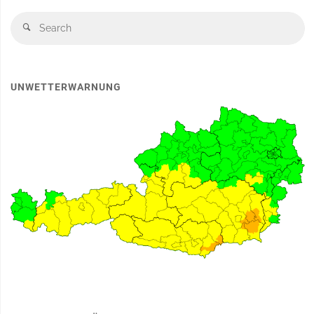
S
Search
fo
UNWETTERWARNUNG