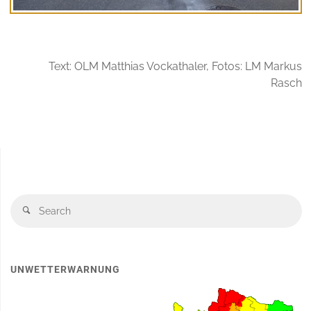
Text: OLM Matthias Vockathaler, Fotos: LM Markus
Rasch
S
Search
fo
UNWETTERWARNUNG