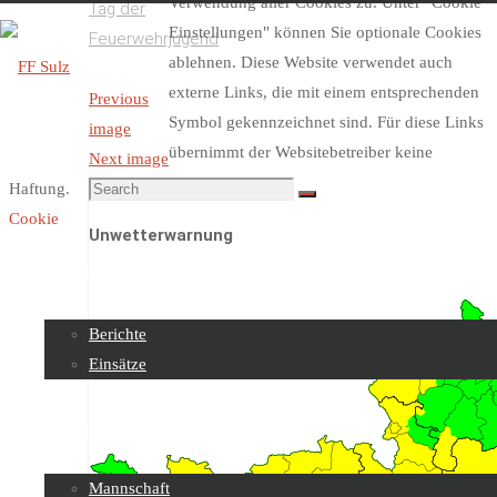
Verwendung aller Cookies zu. Unter "Cookie
Tag der
Einstellungen" können Sie optionale Cookies
Feuerwehrjugend
ablehnen. Diese Website verwendet auch
externe Links, die mit einem entsprechenden
Previous
Symbol gekennzeichnet sind. Für diese Links
image
FF
übernimmt der Websitebetreiber keine
Next image
Sulz
Search
Haftung.
Search
for:
Cookie
Unwetterwarnung
Skip
to
Beiträge
content
Berichte
Einsätze
Über uns
Mannschaft