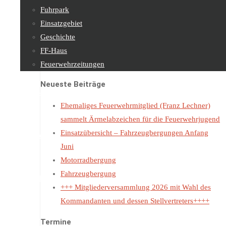
Fuhrpark
Einsatzgebiet
Geschichte
FF-Haus
Feuerwehrzeitungen
Neueste Beiträge
Feuerwehrjugend
Ehemaliges Feuerwehrmitglied (Franz Lechner)
sammelt Ärmelabzeichen für die Feuerwehrjugend
Einsatzübersicht – Fahrzeugbergungen Anfang
Sachgebiete
Juni
Motorradbergung
Fahrzeugbergung
Kontakt
+++ Mitgliederversammlung 2026 mit Wahl des
Kommandanten und dessen Stellvertreters++++
Termine