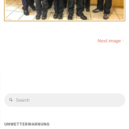
Next image
S
Search
fo
UNWETTERWARNUNG