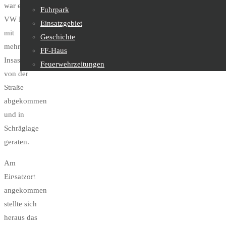
war ein
Fuhrpark
VW Bus
Einsatzgebiet
mit
Geschichte
mehreren
FF-Haus
Insassen
Feuerwehrzeitungen
von der
Straße
Feuerwehrjugend
abgekommen
und in
Schräglage
Sachgebiete
geraten.
Am
Einsatzort
Kontakt
angekommen
stellte sich
heraus das