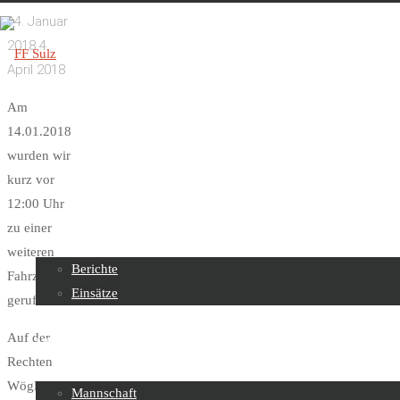
14. Januar
2018
4.
April 2018
FF
Am
14.01.2018
Sulz
wurden wir
kurz vor
Skip
12:00 Uhr
to
Beiträge
zu einer
content
weiteren
Berichte
Fahrzeugbergung
Einsätze
gerufen.
Auf der
Über uns
Rechten
Wöglerin
Mannschaft