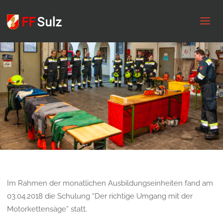
FF
Sulz
Im Rahmen der monatlichen Ausbildungseinheiten fand am
03.04.2018 die Schulung “Der richtige Umgang mit der
Motorkettensäge” statt.