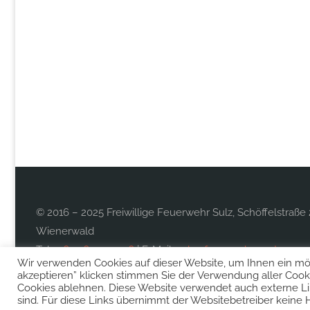
© 2016 – 2025 Freiwillige Feuerwehr Sulz, Schöffelstraße 
Wienerwald
Tel.:
0677 613 997 26
| E-Mail:
sulz@feuerwehr.gv.at
Wir verwenden Cookies auf dieser Website, um Ihnen ein mögl
akzeptieren” klicken stimmen Sie der Verwendung aller Cooki
Cookies ablehnen. Diese Website verwendet auch externe L
sind. Für diese Links übernimmt der Websitebetreiber keine 