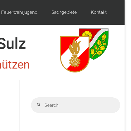
Feuerwehrjugend
Sachgebiete
Kontakt
Sear
Search
for: