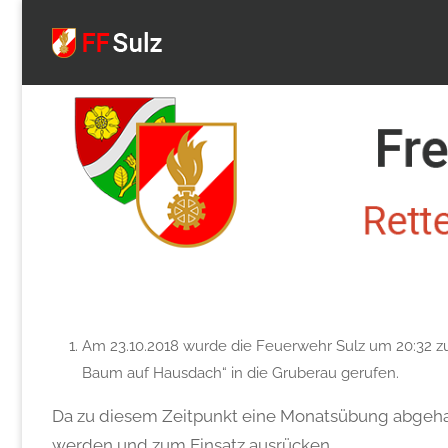
FF
Sulz
Am 23.10.2018 wurde die Feuerwehr Sulz um 20:32 z
Baum auf Hausdach“ in die Gruberau gerufen.
Da zu diesem Zeitpunkt eine Monatsübung abgehal
werden und zum Einsatz ausrücken.