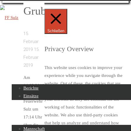
Grub
Schließen
15.
FF
Februar
Sulz
Privacy Overview
2019
15.
Februar
Skip
2019
This website uses cookies to improve your
to
Beiträge
experience while you navigate through the
Am
content
website. Out of these, the cookies that are
14.02.2019
Berichte
categorized as necessary are stored on
wurde die
Einsätze
your browser as they are essential for the
Feuerwehr
working of basic functionalities of the
Sulz um
Über uns
website. We also use third-party cookies
17:14 Uhr
that help us analyze and understand how
über die
Mannschaft
you use this website. These cookies will