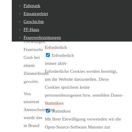
Bezirksalarmzentrale
Fuhrpark
be stored in your browser only with your
Mödling
Einsatzgebiet
consent. You also have the option to opt-
zur
Geschichte
out of these cookies. But opting out of
Unterstützung
FF-Haus
some of these cookies may affect your
der
Feuerwehrzeitungen
browsing experience.
Freiwilligen
Erforderlich
Feuerwehr
Feuerwehrjugend
Erforderlich
Grub bei
immer aktiv
einem
Erforderliche Cookies werden benötigt,
Zimmerbrand
Sachgebiete
um die Website darzustellen. Diese
gerufen.
Cookies speichern keine
Von
personenbezogenen bzw. sensiblen Daten-
unserem
Statistiken
Kontakt
Atemschutztrupp
Statistiken
wurde das
Mit Ihrer Einwilligung verwenden wir die
in Brand
Open-Source-Software Matomo zur