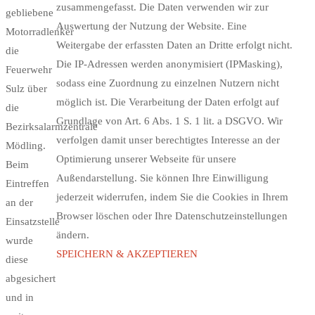
zusammengefasst. Die Daten verwenden wir zur
gebliebene
Auswertung der Nutzung der Website. Eine
Motorradlenker
Weitergabe der erfassten Daten an Dritte erfolgt nicht.
die
Die IP-Adressen werden anonymisiert (IPMasking),
Feuerwehr
sodass eine Zuordnung zu einzelnen Nutzern nicht
Sulz über
möglich ist. Die Verarbeitung der Daten erfolgt auf
die
Grundlage von Art. 6 Abs. 1 S. 1 lit. a DSGVO. Wir
Bezirksalarmzentrale
verfolgen damit unser berechtigtes Interesse an der
Mödling.
Optimierung unserer Webseite für unsere
Beim
Außendarstellung. Sie können Ihre Einwilligung
Eintreffen
jederzeit widerrufen, indem Sie die Cookies in Ihrem
an der
Browser löschen oder Ihre Datenschutzeinstellungen
Einsatzstelle
ändern.
wurde
SPEICHERN & AKZEPTIEREN
diese
abgesichert
und in