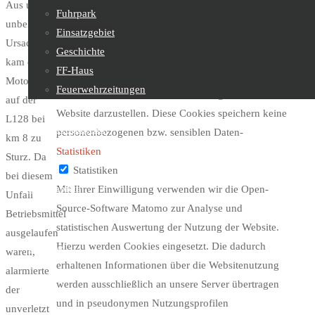
Aus uns
Fuhrpark
your browsing experience.
unbekannter
Einsatzgebiet
Erforderlich
Ursache
Geschichte
Erforderlich
kam ein
FF-Haus
immer aktiv
Motorradfahrer
Feuerwehrzeitungen
Erforderliche Cookies werden benötigt, um die
auf der
Website darzustellen. Diese Cookies speichern keine
L128 bei
Feuerwehrjugend
personenbezogenen bzw. sensiblen Daten-
km 8 zu
Statistiken
Sturz. Da
Statistiken
bei diesem
Sachgebiete
Mit Ihrer Einwilligung verwenden wir die Open-
Unfall
Source-Software Matomo zur Analyse und
Betriebsmittel
statistischen Auswertung der Nutzung der Website.
ausgelaufen
Hierzu werden Cookies eingesetzt. Die dadurch
Kontakt
waren,
erhaltenen Informationen über die Websitenutzung
alarmierte
werden ausschließlich an unsere Server übertragen
der
und in pseudonymen Nutzungsprofilen
unverletzt