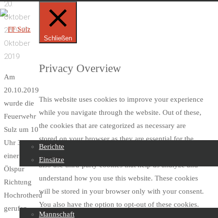
20.
Oktober
2019
20.
Schließen
Oktober
2019
FF
Privacy Overview
Sulz
Am
20.10.2019
This website uses cookies to improve your experience
wurde die
Skip
while you navigate through the website. Out of these,
Feuerwehr
to
Beiträge
the cookies that are categorized as necessary are
Sulz um 10
content
stored on your browser as they are essential for the
Uhr 38 zu
Berichte
working of basic functionalities of the website. We
einer
Einsätze
also use third-party cookies that help us analyze and
Ölspur
understand how you use this website. These cookies
Richtung
Über uns
will be stored in your browser only with your consent.
Hochrotherd
You also have the option to opt-out of these cookies.
gerufen.
Mannschaft
But opting out of some of these cookies may affect