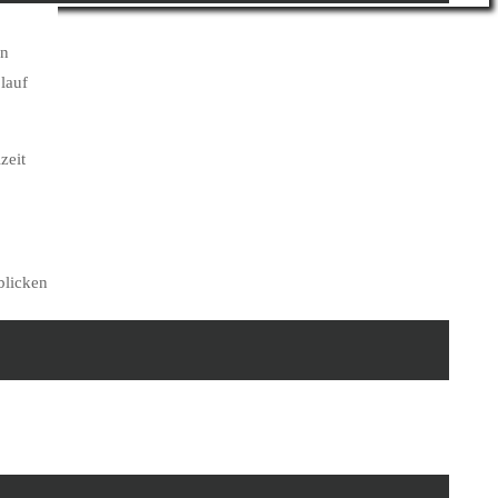
en
lauf
zeit
blicken