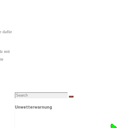
e dafür
lz mit
te
Search
Search
for:
Unwetterwarnung