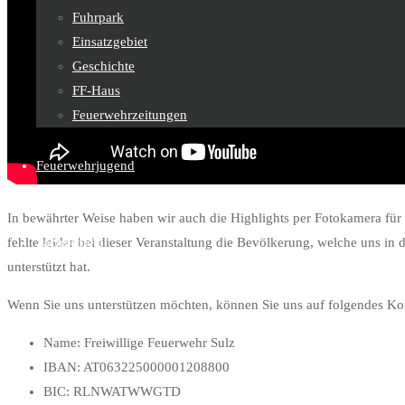
Fuhrpark
Einsatzgebiet
Geschichte
FF-Haus
Feuerwehrzeitungen
Feuerwehrjugend
In bewährter Weise haben wir auch die Highlights per Fotokamera für S
fehlte leider bei dieser Veranstaltung die Bevölkerung, welche uns in
Sachgebiete
unterstützt hat.
Wenn Sie uns unterstützen möchten, können Sie uns auf folgendes Ko
Kontakt
Name: Freiwillige Feuerwehr Sulz
IBAN: AT063225000001208800
BIC: RLNWATWWGTD