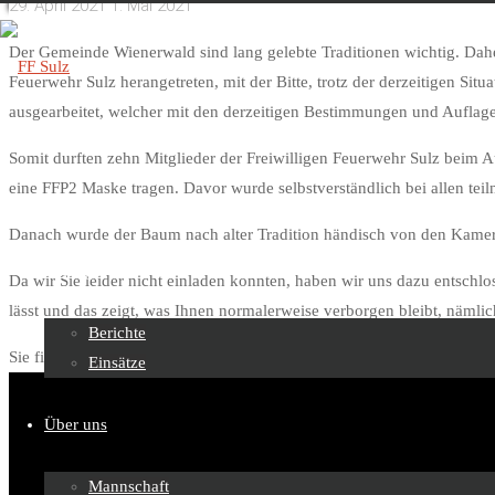
29. April 2021
1. Mai 2021
Der Gemeinde Wienerwald sind lang gelebte Traditionen wichtig. Da
Feuerwehr Sulz herangetreten, mit der Bitte, trotz der derzeitigen Sit
ausgearbeitet, welcher mit den derzeitigen Bestimmungen und Auflage
FF
Somit durften zehn Mitglieder der Freiwilligen Feuerwehr Sulz beim A
Sulz
eine FFP2 Maske tragen. Davor wurde selbstverständlich bei allen te
Danach wurde der Baum nach alter Tradition händisch von den Kamera
Skip
to
Beiträge
Da wir Sie leider nicht einladen konnten, haben wir uns dazu entschlo
content
lässt und das zeigt, was Ihnen normalerweise verborgen bleibt, nämlic
Berichte
Sie finden das Video hier:
Einsätze
Über uns
Mannschaft