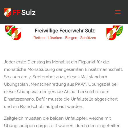
FF
Sulz
Jeder erste Dienstag im Monat ist ein Fixpunkt für die
monatliche Monatsübung der gesamten Einsatzmannschaft.
So auch am 7. September 2021, dieses Mal stand am
Übungsplan „Menschenrettung aus PKW“. Übungsziel bei
dieser Übung war der genaue Ablauf bei solch einem
Einsatzszenario. Dafür musste die Unfallstelle abgesichert
und ein Brandschutz aufgebaut werden.
Zeitgleich mussten die beiden Unfallopfer, welche mit
Übungspuppen dargestellt wurden, durch den eingeteilten