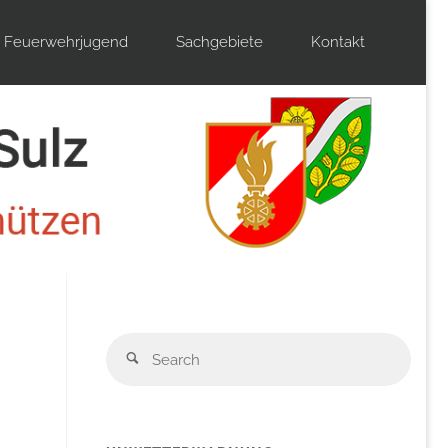
Feuerwehrjugend
Sachgebiete
Kontakt
Sear
Search
for: