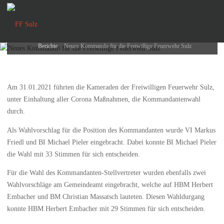
Freiwillige Feuerwehr Sulz
FF
Sulz
31. Januar 2021
Home
Berichte
Neues Kommando für die Freiwillige Feuerwehr Sulz
Am 31.01.2021 führten die Kameraden der Freiwilligen Feuerwehr Sulz,
unter Einhaltung aller Corona Maßnahmen, die Kommandantenwahl
durch.
Als Wahlvorschlag für die Position des Kommandanten wurde VI Markus
Friedl und BI Michael Pieler eingebracht. Dabei konnte BI Michael Pieler
die Wahl mit 33 Stimmen für sich entscheiden.
Für die Wahl des Kommandanten-Stellvertreter wurden ebenfalls zwei
Wahlvorschläge am Gemeindeamt eingebracht, welche auf HBM Herbert
Embacher und BM Christian Massatsch lauteten. Diesen Wahldurgang
konnte HBM Herbert Embacher mit 29 Stimmen für sich entscheiden.