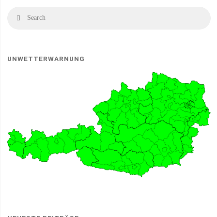
Se
Search
fo
UNWETTERWARNUNG