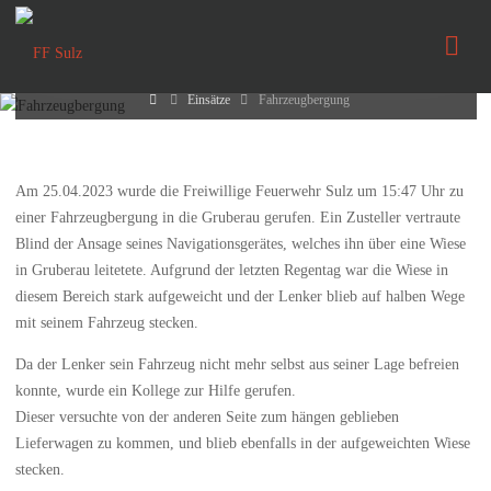
Fahrzeugbergung
FF
Sulz
25. April 2023
Home
Einsätze
Fahrzeugbergung
Am 25.04.2023 wurde die Freiwillige Feuerwehr Sulz um 15:47 Uhr zu
einer Fahrzeugbergung in die Gruberau gerufen. Ein Zusteller vertraute
Blind der Ansage seines Navigationsgerätes, welches ihn über eine Wiese
in Gruberau leitetete. Aufgrund der letzten Regentag war die Wiese in
diesem Bereich stark aufgeweicht und der Lenker blieb auf halben Wege
mit seinem Fahrzeug stecken.
Da der Lenker sein Fahrzeug nicht mehr selbst aus seiner Lage befreien
konnte, wurde ein Kollege zur Hilfe gerufen.
Dieser versuchte von der anderen Seite zum hängen geblieben
Lieferwagen zu kommen, und blieb ebenfalls in der aufgeweichten Wiese
stecken.